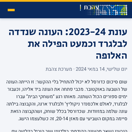
עונת 2023-24: העונה שנדדה
לבלגרד וכמעט הפילה את
האלופה
יום שלישי, 14 במאי 2024 · מערכת צהבת
שום סיכום כדורסל לא יכול להתחיל בלי ההקשר: זו הייתה העונה
של השבעה באוקטובר. מכבי פתחה את העונה ביד אליהו, וכעבור
ימים ספורים הכול השתנה. מאותו רגע “משחקי הבית” עברו
לבלגרד, לאולם אלכסנדר ניקוליץ’ ולבלגרד ארנה, והקבוצה בילתה
עונה שלמה במזוודות. שכדורסל בכלל שוחק, ושהקבוצה הזאת
סיימה במקום השביעי עם מאזן 20-14, זה כשלעצמו הישג.
הגרעין נשאר מהעונה הקודמת: בולדווין שוב הוביל בקליעה עם