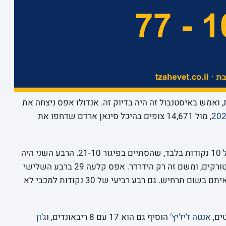
ואמש באיסטנבול זה היה בדיוק זה. אנדולו אפס ניצחה את
, מול 14,671 צופים בהיכל סינאן ארדם שדחפו את
מכבי נתקעה כבר בפתיחה עם רבע ראשון של 10 נקודות בלבד, שהסתיים בפיגור 21-10. הרבע השני היה
שקול יותר, אבל המחצית ננעלה על 45-31 לטורקים, ומשם זה רק הידרדר. אפס קלעה 29 ברבע השלישי
ועוד 35 ברביעי, מספרים שאי אפשר לחיות איתם בשום תרחיש. גם רבע רביעי של 30 נקודות למכבי לא
אנטה ז’יז’יץ’
הוסיף גם הוא 17 עם 8 ריבאונדים, ו
ג’ון