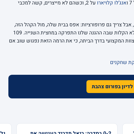
ו
אנג’לו קלויארו
על 2, וכשהם לא מייצרים, קשה למכבי
אה מרה, אבל צריך גם פרופורציות: אפס בבית שלה, מול הקהל הזה,
היא מפלצת. הבעיה היא לא ההפסד עצמו אלא הקלות שבה ההגנה שלנו התפרקה במחצית השנייה. 109
צוות המקצועי בדרך הביתה, כי את הרמה הזאת נפגוש שוב אם
קת שחקנים
לדיון בפורום צהבת
ל
0-2 בסדרה: ריאל מדריד הענישה את