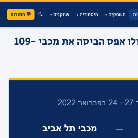
ת
משחקים
היסטוריה
שחקנים
🔍
💬 הפורום
▾
▾
▾
כואב באיסטנבול: אנדולו אפס הביסה את מכבי 109-