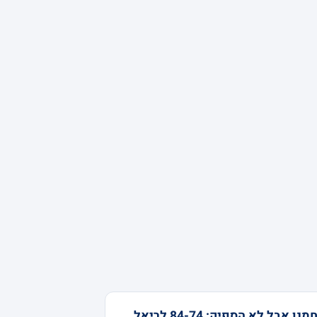
נלחמנו אבל לא הספיק: 84-74 לריאל