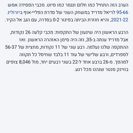
הערב הזה התחיל כמו חלום ונגמר כמו סיוט. מכבי הפסידה אמש
95-66
לריאל מדריד במשחק השני של סדרת הפליי-אוף ב
יורוליג
2021-22
, והיא חוזרת הביתה בפיגור 0-2 בסדרה, עם הגב אל הקיר.
הרבע הראשון היה שיגעון של התקפות: מכבי קלעה 26 נקודות,
אבל מדריד ענתה ב-35, וזה היה סימן האזהרה הראשון. ואז
ההתקפה שלנו נעלמה. רבע שני של 11 נקודות, מחצית של 56-37
לספרדים, ורבע שלישי של עוד 11 בלבד שחיסל כל תקווה
למהפך. מ-26 ברבע אחד ל-22 בשני רבעים יחד, מול 8,046 צופים
בווינק סנטר שנהנו מכל רגע.