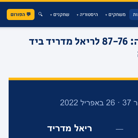
ת
משחקים
היסטוריה
שחקנים
🔍
💬 הפורום
▾
▾
▾
העונה האירופית נגמרה: 87-76 לריאל מדריד ביד