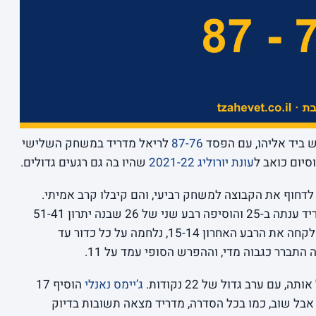
ש ביד אליהו, עם הפסד
87-76
לריאל מדריד במשחק השלישי
עונת יורוליג 2021-22
שהיו בה גם רגעים גדולים.
חים לדחוף את הקבוצה למשחק רביעי, והם קיבלו קרב אמיתי.
מכבי פתחה עם רבע של 22 נקודות, אבל מדריד ענתה ב-25 והוסיפה רבע שני של 26 שבנה יתרון 51-41
במחצית. משם מכבי רדפה בלי הפסקה. היא לקחה את הרבע האחרון 15-14, נלחמה על כל כדור עד
תברר כגבוה מדי, וההפרש הסופי עמד על 11.
עם ערב גדול של 22 נקודות.
ג’יימס נאנלי
הוסיף 17
רם 10. אבל שוב, כמו בכל הסדרה, מדריד מצאה תשובות בדיוק