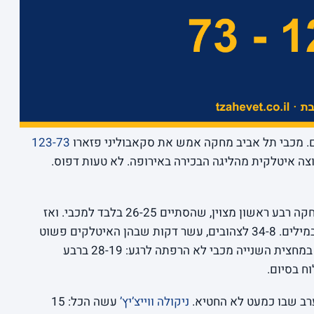
ם. מכבי תל אביב מחקה אמש את סקאבוליני פזארו
123-73
ש של 50 נקודות על קבוצה איטלקית מהליגה הבכירה באירופה. לא טעות דפוס.
והנה הפרט המשוגע באמת: פזארו דווקא שיחקה רבע ראשון מצוין, שהסתיים 26-25 בלבד למכבי. ואז
הגיע הרבע השני, ומה שקרה בו קשה לתאר במילים. 34-8 לצהובים, עשר דקות שבהן האיטלקים פשוט
נעלמו מהמגרש, ומחצית שהסתיימה 60-33. במחצית השנייה מכבי לא הרפתה לרגע: 28-19 ברבע
ניקולה ווייצ’יץ’
עשה הכל: 15