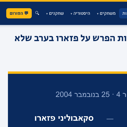
ת
משחקים
היסטוריה
שחקנים
🔍
💬 הפורום
▾
▾
▾
נקודות הפרש על פזארו בערב שלא