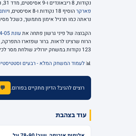
נקודות, 8 ריבאונדים ו-9 אסיסטים, מדד 31, ועוד פעם אחת הזכיר שאין עוד סנטר כזה באירופה.
פארקר
הוסיף 18 נקודות ו-8 אסיסטים, ו
יותם
נראתה כמו תרגיל אימון מתמשך, כשכל מסי
הקבוצה של פיני גרשון פתחה את
עונת 2004-05
הרוח שרצינו לראות. ברור שפזארו התפרקה, 
123 נקודות במשחק יורוליג שולחת מסר לכל היבשת, והמסר התקבל.
📊
לעמוד המשחק המלא - רבעים וסטטיסטי
רוצים להגיב? הדיון מתקיים בפורום.
💬 
עוד בצהבת
אלופות אירופה, שוב! 78-90 על