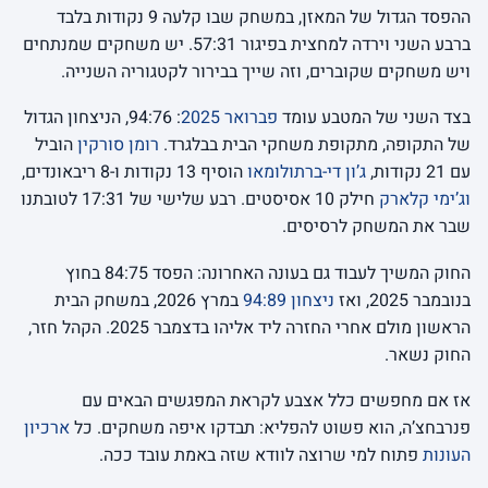
ההפסד הגדול של המאזן, במשחק שבו קלעה 9 נקודות בלבד
ברבע השני וירדה למחצית בפיגור 57:31. יש משחקים שמנתחים
ויש משחקים שקוברים, וזה שייך בבירור לקטגוריה השנייה.
בצד השני של המטבע עומד
פברואר 2025
: 94:76, הניצחון הגדול
של התקופה, מתקופת משחקי הבית בבלגרד.
רומן סורקין
הוביל
עם 21 נקודות,
ג’ון די-ברתולומאו
הוסיף 13 נקודות ו-8 ריבאונדים,
וג’ימי קלארק
חילק 10 אסיסטים. רבע שלישי של 17:31 לטובתנו
שבר את המשחק לרסיסים.
החוק המשיך לעבוד גם בעונה האחרונה: הפסד 84:75 בחוץ
בנובמבר 2025, ואז
ניצחון 94:89
במרץ 2026, במשחק הבית
הראשון מולם אחרי החזרה ליד אליהו בדצמבר 2025. הקהל חזר,
החוק נשאר.
אז אם מחפשים כלל אצבע לקראת המפגשים הבאים עם
פנרבחצ’ה, הוא פשוט להפליא: תבדקו איפה משחקים. כל
ארכיון
העונות
פתוח למי שרוצה לוודא שזה באמת עובד ככה.