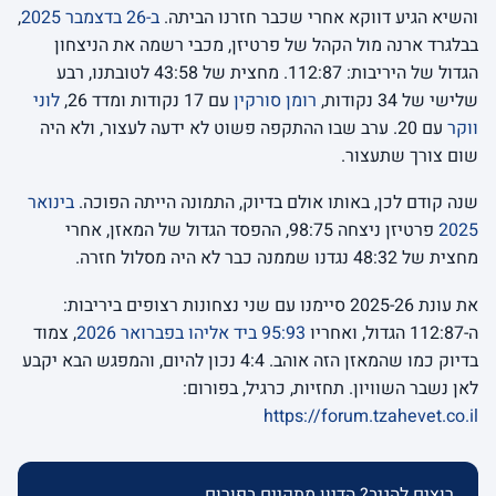
והשיא הגיע דווקא אחרי שכבר חזרנו הביתה.
ב-26 בדצמבר 2025
,
בבלגרד ארנה מול הקהל של פרטיזן, מכבי רשמה את הניצחון
הגדול של היריבות: 112:87. מחצית של 43:58 לטובתנו, רבע
שלישי של 34 נקודות,
רומן סורקין
עם 17 נקודות ומדד 26,
לוני
ווקר
עם 20. ערב שבו ההתקפה פשוט לא ידעה לעצור, ולא היה
שום צורך שתעצור.
שנה קודם לכן, באותו אולם בדיוק, התמונה הייתה הפוכה.
בינואר
2025
פרטיזן ניצחה 98:75, ההפסד הגדול של המאזן, אחרי
מחצית של 48:32 נגדנו שממנה כבר לא היה מסלול חזרה.
את עונת 2025-26 סיימנו עם שני נצחונות רצופים ביריבות:
ה-112:87 הגדול, ואחריו
95:93 ביד אליהו בפברואר 2026
, צמוד
בדיוק כמו שהמאזן הזה אוהב. 4:4 נכון להיום, והמפגש הבא יקבע
לאן נשבר השוויון. תחזיות, כרגיל, בפורום:
https://forum.tzahevet.co.il
רוצים להגיב? הדיון מתקיים בפורום.