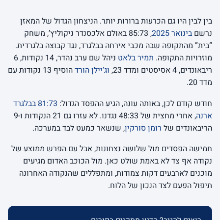
בין לבין היו גם הכרעות ברורות יותר. הניצחון הגדול של המאזן
נרשם
בינואר 2025
, 85:73 באולם אלכסנדר ניקוליץ’, משחק
“בית” מהתקופה שבה מכבי אירחה בבלגרד, נגד קבוצה בלגרדית.
מוזרויות התקופה.
תמיר בלאט
ניהל שם ערב נהדר, 14 נקודות, 6
ריבאונדים, 4 אסיסטים ומדד 23,
וג’יילן הורד
הוסיף 13 נקודות עם
מדד 20.
חודש קודם לכן, באותה עונה, הגיע ההפסד הגדול:
81:73 בבלגרד
ארנה
, אחרי מחצית של 48:33 נגדנו. לא עזרו גם 21 הנקודות ו-9
הריבאונדים של
רומן סורקין
, שנשאר כמעט לבד במערכה.
חמישה הפסדים מול שלושה נצחונות, אבל עם הפרש ממוצע של
נקודה אף צד לא באמת שולט כאן. מול הכוכב האדום מגיעים
מוכנים לארבעים דקות צמודות, ומתפללים שהנקודה האחרונה
תיפול הפעם לצד הנכון של הלוח.