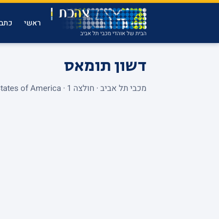
ראשי
כתבו
הבית של אוהדי מכבי תל אביב
דשון תומאס
מכבי תל אביב · חולצה 1 · Forward · United States of America · יורוליג