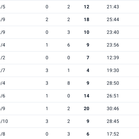
3/5
0
2
12
21:43
4/9
2
2
18
25:44
2/9
0
3
10
23:40
1/4
1
6
9
23:56
1/2
0
0
7
12:39
2/7
3
1
4
19:30
0/4
3
8
9
28:50
3/6
1
0
14
26:51
6/9
1
2
20
30:46
3/10
3
2
9
28:45
3/8
0
3
6
17:52