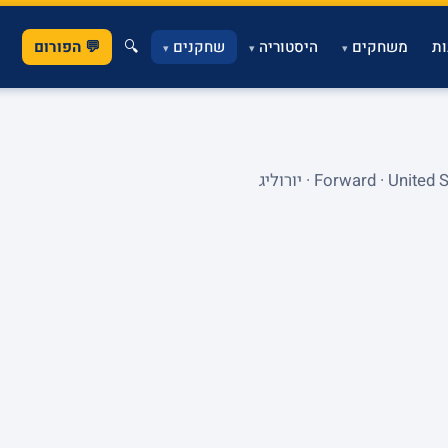
ת
משחקים
היסטוריה
שחקנים
🔍
💬 הפורום
▾
▾
▾