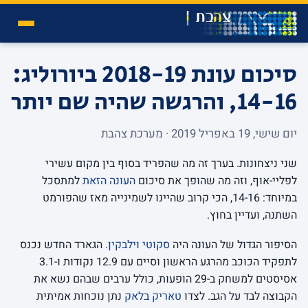
סיכום עונת 2018-19 ביורוליג:
14-16, והרגשה שהיה שם יותר
יום שישי, 19 באפריל 2019 · מערכת צהבת
שני ניצחונות. בערך זה מה שהפריד בסוף בין מקום עשירי
לפליי-אוף, וזה מה שהופך את סיכום
העונה הזאת
למתסכל
במיוחד: 14-16, הכי קרוב שהיינו לשמינייה מאז שהפורמט
השתנה, ועדיין בחוץ.
הסיפור הגדול של העונה היה
סקוטי וילבקין
. הגארד החדש נכנס
לתפקיד הכוכב מהרגע הראשון וסיים עם 12.9 נקודות ו-3.1
אסיסטים למשחק ב-29 הופעות, כולל ערבים שבהם נשא את
הקבוצה לבד על הגב. לצדו
טאריק בלאק
נתן נוכחות אמיתית