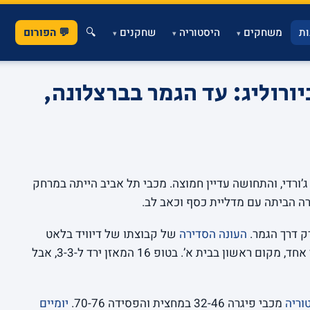
ת
משחקים
היסטוריה
שחקנים
🔍
💬 הפורום
▾
▾
▾
ום עונת 2010-11 ביורוליג: עד הגמר בברצלונה,
’ורדי, והתחושה עדיין חמוצה. מכבי תל אביב הייתה במרחק
רה הביתה עם מדליית כסף וכאב לב.
ק דרך הגמר.
העונה הסדירה
של קבוצתו של דיוויד בלאט
הייתה כמעט מושלמת: 9 ניצחונות ליד הפסד אחד, מקום ראשון בבית א’. בטופ 16 המאזן ירד ל-3-3, אבל
וריה
מכבי פיגרה 32-46 במחצית והפסידה 70-76.
יומיים