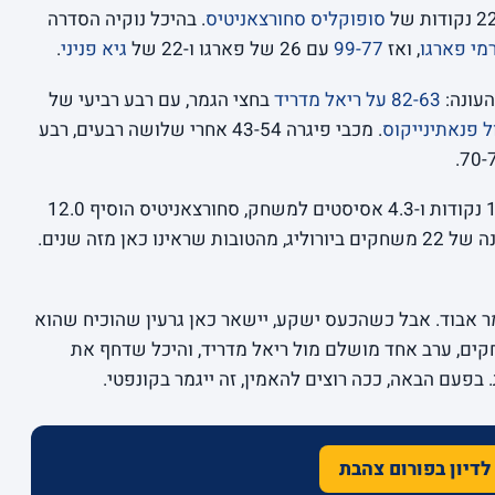
סופוקליס סחורצאניטיס
. בהיכל נוקיה הסדרה
רמי פארגו
, ואז
99-77
עם 26 של פארגו ו-22 של
גיא פניני
.
העונה:
82-63 על ריאל מדריד
בחצי הגמר, עם רבע רביעי של
ל פנאתינייקוס
. מכבי פיגרה 43-54 אחרי שלושה רבעים, רבע
פארגו סיים את העונה כקלע המוביל עם 13.0 נקודות ו-4.3 אסיסטים למשחק, סחורצאניטיס הוסיף 12.0
8.9. עונה של 22 משחקים ביורוליג, מהטובות שראינו כאן מזה שנים.
ר אבוד. אבל כשהכעס ישקע, יישאר כאן גרעין שהוכיח שהוא
גת אירופה: 16 ניצחונות ב-22 משחקים, ערב אחד מושלם מול ריאל מדריד, והיכל שדחף את
בפעם הבאה, ככה רוצים להאמין, זה ייגמר בקונפטי.
לדיון בפורום צהבת