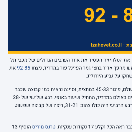
2 לסיינה, מי שכיבה את הטלוויזיה הפסיד את אחד הערבים הגדולים של מכבי תל
 מהפך אדיר בחצי גמר הפיינל פור במדריד, ניצחו
92-85
את
קו על גביע היורוליג.
בואו נדבר רגע על הבור הזה. 8 נקודות ברבע שלם, פיגור 45-33 במחצית, וסיינה נראית כמו קבוצה שכבר
מזמינה כרטיסים לגמר. ואז, מול 13,480 צופים באולם במדריד, התחיל שיעור באופי. רבע שלישי של 28-
19 למכבי כיווץ את הפער ל-64-61, ומשם הרבע הרביעי היה כולו צהוב: 31-21, ריצה של קבוצה שפשוט
 הכל וקלע 17 נקודות ענקיות.
טרנס מוריס
הוסיף 13