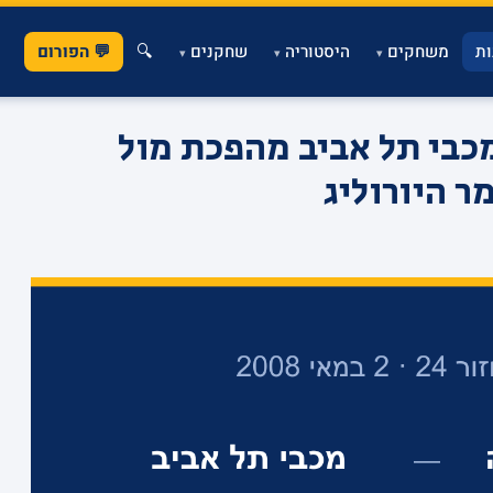
ת
משחקים
היסטוריה
שחקנים
🔍
💬 הפורום
▾
▾
▾
כבי תל אביב מהפכת מול