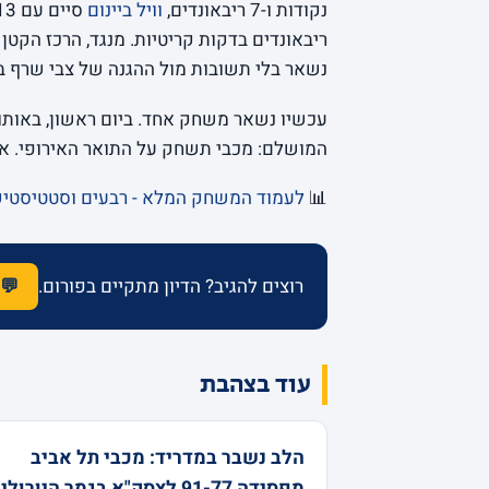
נקודות ו-7 ריבאונדים,
וויל ביינום
סיים עם 13 נקודות ו-7 אסיסטים, ו
נשאר בלי תשובות מול ההגנה של צבי שרף ב
עכשיו נשאר משחק אחד. ביום ראשון, באותו
המושלם: מכבי תשחק על התואר האירופי. אחר
📊
לעמוד המשחק המלא - רבעים וסטטיסטי
רוצים להגיב? הדיון מתקיים בפורום.
💬 
עוד בצהבת
הלב נשבר במדריד: מכבי תל אביב
מפסידה 91-77 לצסק"א בגמר היורוליג