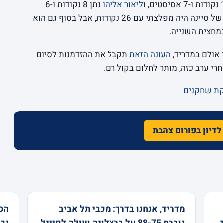
ליאור אליהו
נתן 8 נקודות ו-6
ריבאונדים בדקות קריטיות. מנגד, הרכז הקטן של סיינה היה מפלצתי עם 26 נקודות, אבל בסוף גם הוא
מחצית השנייה.
 אולם במדריד,
העונה הזאת
תקבל את ההזדמנות לסיום
י ערב כזה, מותר לחלום בקול רם.
קת שחקנים
לדיון בפורום צהבת
מדריד, אנחנו בדרך: מכבי תל אביב
הסד
גוברת 88-75 על ברצלונה ועולה לפיינל
נכנעת 74