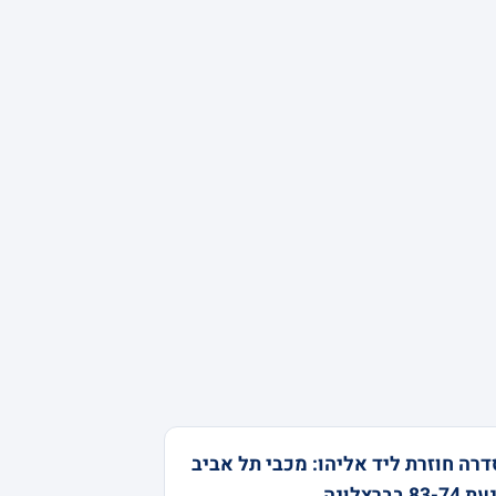
רה חוזרת ליד אליהו: מכבי תל אביב
83- בברצלונה