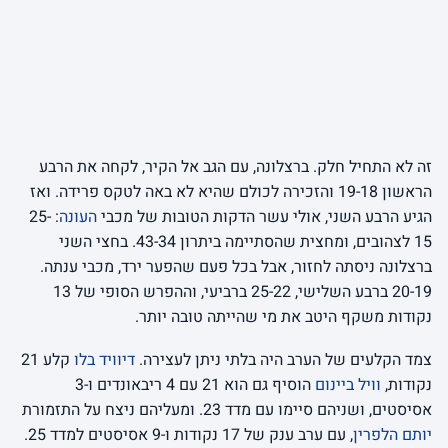
זה לא התחיל חלק. ברצלונה, עם הגב אל הקיר, לקחה את הרבע
הראשון 19-18 והזכירה לכולם שהיא לא באה לטקס פרידה. ואז
הגיע הרבע השני, אולי עשר הדקות הטובות של מכבי
העונה
: 25-
15 לצהובים, ומחצית שהסתיימה ביתרון 43-34. בחצי השני
ברצלונה ניסתה לחזור, אבל בכל פעם שהפער ירד, מכבי ענתה.
20-19 ברבע השלישי, 25-22 ברביעי, וההפרש הסופי של 13
נקודות משקף היטב את מי שהייתה טובה יותר.
צמד הקלעים של הערב היה בלתי ניתן לעצירה.
דיוויד בלו
קלע 21
נקודות,
וויל ביינום
הוסיף גם הוא 21 עם 4 ריבאונדים ו-3
אסיסטים, ושניהם סיימו עם מדד 23. ומעליהם ניצח על התזמורת
יותם הלפרין
, עם ערב ענק של 17 נקודות ו-9 אסיסטים למדד 25.