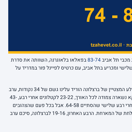
 מכבי תל אביב
83-74
בפאלאו בלאוגרנה, השוותה את סדרת
נו למשחק שלישי ומכריע בתל אביב, עם כרטיס לפיינל פור במדריד על
הסיפור של הערב היה בעיקר שחקן אחד: הקלע המצטיין של ברצלונה הוריד עלינו גשם של 34 נקודות, ערב
שיא שאיתו קשה מאוד להתמודד. מכבי דווקא נשארה צמודה לכל האורך, 23-22 לקטלונים אחרי רבע, 43-
37 במחצית, ופער שנשאר בטווח נגיעה גם אחרי רבע שלישי שהסתיים 64-58. אבל בכל פעם שהצהובים
התקרבו, הגיעה עוד שלשה, עוד התקפה מוצלחת של המארחת. הרבע האחרון, 19-16 לברצלונה, סיכם ערב