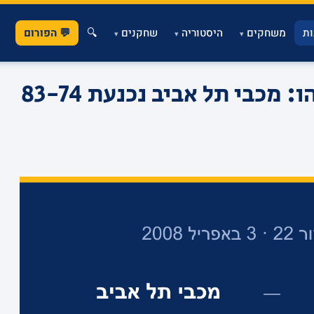
ת
משחקים
היסטוריה
שחקנים
🔍
💬 הפורום
▾
▾
▾
הסדרה חוזרת ליד אליהו: מכבי תל אביב נכנעת 83-74