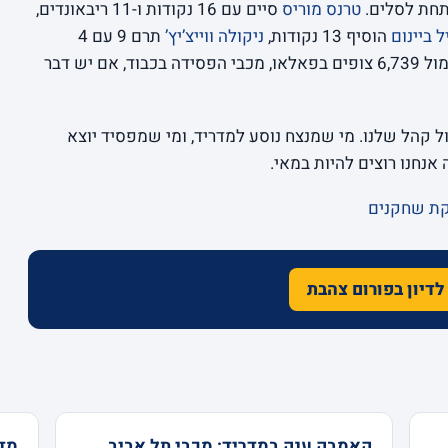
תחת לסלים.
טרנס מוריס
סיים עם 16 נקודות ו-11 ריבאונדים,
יל ביינום
הוסיף 13 נקודות,
ניקולה ווייצ’יץ’
תרם 9 עם 4
נתן דקות מהספסל. מול 6,739 צופים בפאלאו, מכבי הפסידה בכבוד, אם יש דבר
ל קהל שלנו. מי שמנצח נוסע למדריד, ומי שמפסיד יוצא
אנחנו רוצים להיות במאי.
קת שחקנים
לדיון בפורום צהבת
קאמבק ענק במדריד: מכבי תל אביב
מדר