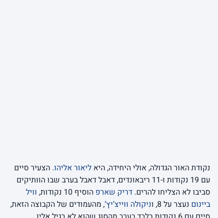
נקודת האור הגדולה, אולי היחידה, היא
ליאור אליהו
. הצעיר סיים
עם 19 נקודות ו-11 ריבאונדים, דאבל דאבל בערב שבו הוותיקים
סביבו לא הצליחו להרים.
דריק שארפ
הוסיף 10 נקודות,
וויל
ביינום
נעצר על 8, ו
ניקולה ווייצ’יץ’
, מהעמודים של הקבוצה הזאת,
סיים עם 6 נקודות בלבד בערב מהסוג שהוא לא רגיל אליו.