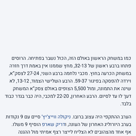
כמו במשחק הראשון באולם הזה, הכול נשבר בפתיחה. הרוסים
פתחו ברבע ראשון של 32-13, מחץ שממנו אין באמת דרך חזרה
במשחק הכרעה בחוץ. מכבי נלחמה ברבע השני, 27-24 לצסק”א,
וירדה להפסקה בפיגור 59-37. הרבע השלישי הצמוד, 13-12, לא
שינה את התמונה, ומול 5,500 הצופים באולם צסק”א המשחק
דעך לו עד לסיום. הרבע האחרון, 22-20 למכבי, היה כבר בגדר כבוד
בלבד.
הערב ההתקפי היה עצוב ברובו.
ניקולה ווייצ’יץ’
סיים עם 9 נקודות
בערב היורוליג האחרון של העונה, ו
דריק שארפ
הוסיף 9 משלו.
אף אחד מהצהובים לא הצליח לייצר רצף אמיתי מול ההגנה