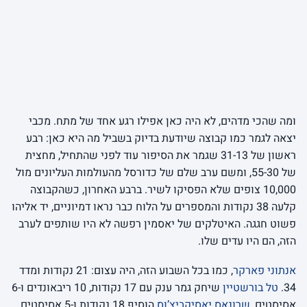
ומה שהכי מדהים, לא היה כאן אפילו רגע אחד של מתח. מכבי
יצאה לגמר כמו קבוצה שיודעת בדיוק בשביל מה היא כאן: רבע
ראשון של 31-13 שגמר את הסיפור עוד לפני שהתחיל, מחצית
של 55-30, ומשם ערב שלם של כדורסל מהעולמות העליונים מול
10,000 צופים שלא הפסיקו לשיר. ברבע האחרון, כשהקבוצה
קלעה 38 נקודות והמספרים על הלוח כבר נראו דמיוניים, יד אליהו
פשוט חגגה. האיטלקים של יאסמין רפשה לא היו שותפים לערב
הזה, הם היו עדים שלו.
אנתוני פארקר
, כמו בכל השבוע הזה, היה עצום: 21 נקודות ומדד
34.
טל בורשטיין
שיחק גמר ענק עם 17 נקודות, 10 ריבאונדים ו-6
אסיסטים,
שרונאס יאסיקביצ’וס
הוסיף 18 נקודות ו-5 אסיסטים,