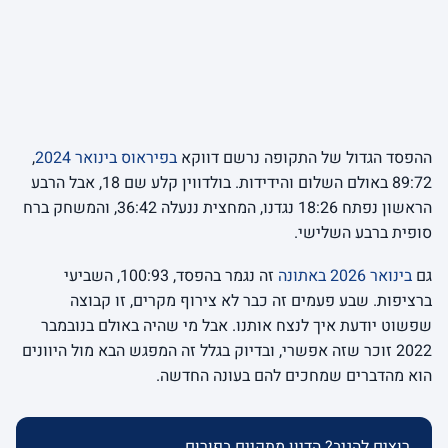
ההפסד הגדול של התקופה נרשם דווקא
בפיראוס בינואר 2024
,
89:72 באולם השלום והידידות. בולדווין קלע שם 18, אבל הרבע
הראשון נפתח 18:26 נגדנו, המחצית ננעלה 36:42, והמשחק ברח
סופית ברבע השלישי.
גם
בינואר 2026 באתונה
זה נגמר בהפסד, 100:93, השביעי
ברציפות. שבע פעמים זה כבר לא צירוף מקרים, זו קבוצה
שפשוט יודעת איך לנצח אותנו. אבל מי שהיה באולם בנובמבר
2022 זוכר שזה אפשרי, ובדיוק בגלל זה המפגש הבא מול היוונים
הוא מהדברים שמחכים להם בעונה החדשה.
רוצים להגיב? הדיון מתקיים בפורום.