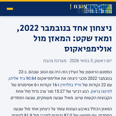
ניצחון אחד בנובמבר 2022,
ומאז שקט: המאזן מול
אולימפיאקוס
יום ראשון, 3 במאי 2026 · מערכת צהבת
המפגש הראשון של העידן הזה היה גם הטוב שבהם. ב-22
בנובמבר 2022 מכבי ניצחה את אולימפיאקוס
90:84 ביד אליהו
,
עם 22 נקודות של
ווייד בולדווין
ו-16 נקודות ו-6 אסיסטים של
לורנצו בראון
. רבע רביעי של 15:27 סגר ערב גדול מול אחת
הקבוצות הקשות שיש. מאז? שבעה משחקים, שבעה הפסדים.
המאזן הכולל בארבע העונות עומד על ניצחון אחד מול שבעה
הפסדים, עם ממוצע של 87.0 נקודות למכבי מול 91.9 ליוונים.