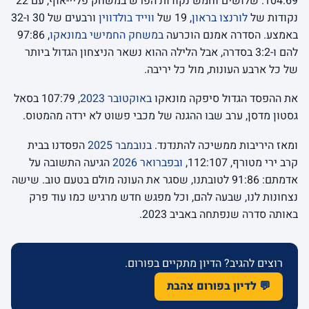
104:69. שלושים וחמש נקודות הפרש במשחק פליי-אוף, עם 22
נקודות של
לורנצו בראון
, 19 של
ווייד בולדווין
ורבעים של 30 ו-32
באמצע. הסדרה אמנם הוכרעה
במשחק החמישי במונאקו
, 97:86
להם ו-3:2 בסדרה, אבל הלילה ההוא נשאר הניצחון הגדול ביותר
של כל ארבע העונות, מול כל יריבה.
את ההפסד הגדול סיפקה מונאקו
באוקטובר 2023
, 107:79 בסאל
גסטון מדסן, ערב שבו ההגנה של מכבי פשוט לא ירדה מהמטוס.
ומאז היריבות ממשיכה להתנדנד.
בנובמבר 2025
הפסדנו בבית
קרב ירי מטורף, 112:107,
ובפברואר 2026
הגיעה התשובה על
אדמתם: 91:86 לטובתנו, שסגר את העונה מולם בטעם טוב. שישה
נצחונות לנו, שבעה להם, וכל מפגש חדש מרגיש כמו עוד פרק
באותה סדרה שנפתחה באביב 2023.
רוצים להגיב? הדיון מתקיים בפורום.
💬 לדיון בפורום צהבת