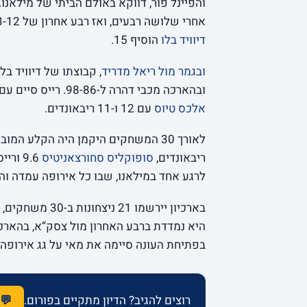
והפיינל פור, דווקא באולם הביתי של מילאנו.
אחרי שלושה רבעים, ואז רבע אחרון של 23-12 וניצחון 68-67 שייכנס לספרים.
דיוויד בלו
הוסיף 15.
ובגמר מול ריאל מדריד
, קבוצתו של דיוויד ב
ובהארכה מכבי דהרה ל-98-86. רייס סיים עם 26 נקודות,
אלכס טיוס
עם 12 ו-11 ריבאונדים.
ריבאונדים,
סופוקליס סחורצאניטיס
לרגע אחד במילאנו, שבו כל אירופה עמדה וה
בארכיון יירשמו
היא נמדדת ברבע האחרון מול צסק”א, בהארכ
בפתיחת העונה סיימה את מאי על גג אירופה. 
רוצים להגיב? הדיון מתקיים בפורום.
💬 