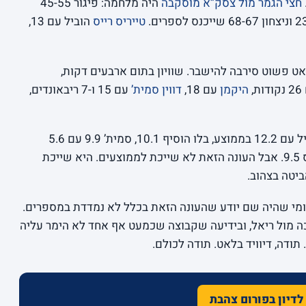
חצי הגמר מול צסק”א מוסקבה
היה מלחמה: פיגור 45-55
טייריס רייס
הוביל עם 13,
לאט פשוט סירבה להישבר. שוויון בתום ארבעים דקות,
היקמן
עם 18,
דווין סמית’
עם 15 ו-7 ריבאונדים,
לאורך 30 המשחקים היקמן היה הקלע המוביל עם 12.2 בממוצע, בלו הוסיף 10.1, סמית’ 9.9 עם 5.6
9.6 ורייס 9.5. אבל העונה הזאת לא שייכת לממוצעים. היא שייכת
ביטה בצהוב.
 21 ניצחונות ב-30 משחקים, ומי שהיה שם יודע שהעונה הזאת בכלל לא נמדדת במספרים.
ה מול ריאל, ובידיעה שקבוצה שכמעט אף אחד לא הימר עליה
תודה, דיוויד בלאט. תודה לכולם.
לדיון בפורום צהבת