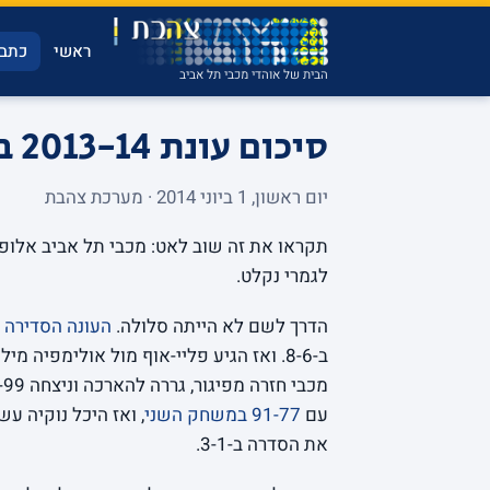
ראשי
כתבו
הבית של אוהדי מכבי תל אביב
סיכום עונת 2013-14 ביורוליג: אלופות אירופה!
יום ראשון, 1 ביוני 2014 · מערכת צהבת
תקראו את זה שוב לאט: מכבי תל אביב אלופת 
לגמרי נקלט.
הדרך לשם לא הייתה סלולה.
העונה הסדירה
ב-8-6. ואז הגיע פליי-אוף מול אולימפיה מילאנו, על הנייר יריבה עם יתרון ביתיות.
מכבי חזרה מפיגור, גררה להארכה וניצחה 101-99 עם 26 נקודות ענקיות של
עם
91-77 במשחק השני
, ואז היכל נוקיה ע
את הסדרה ב-3-1.