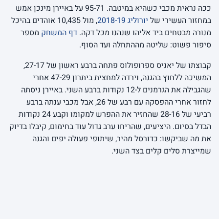
ככה נראית מכבי כשהיא במיטבה. 95-71 על באיירן מינכן אמש
במחזור העשירי של
יורוליג 2018-19
, מול 10,435 אוהדים בהיכל
מנורה מבטחים ביד אליהו שנהנו מכל דקה.
דף המשחק
מספר
סיפור פשוט: שליטה מההתחלה ועד הסוף.
קבוצתו של יאניס ספרופולוס פתחה ברבע ראשון של 27-17,
המשיכה ללחוץ בהגנה, וירדה למחצית ביתרון 47-29 אחרי
שהגבילה את הגרמנים ל-12 נקודות ברבע השני. באיירן ניסתה
לחזור אחרי ההפסקה עם רבע של 26, אבל מכבי ענתה ברבע
רביעי של 28-16 שהחזיר את ההפרש למקומו וקבע 24 נקודות
הבדל בסיום. היציעים, שהריחו ערב גדול עוד בחימום, קיבלו בדיוק
את מה שביקשו: כדורסל מהיר, שיתופי פעולה יפים והגנה
שמייצרת סלים קלים בצד השני.