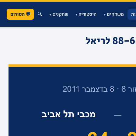
ת
משחקים
היסטוריה
שחקנים
🔍
💬 הפורום
▾
▾
▾