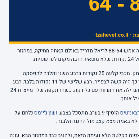
ערבים כאלה עדיף למחוק מהר. מכבי הפסידה אמש 88-64 לריאל מדריד באולם קאחה מחיקה, במחזור
יות.
האמת שבמחצית הראשונה זה עוד נראה משחק. מכבי קלעה 25 נקודות ברבע השני והלכה להפסקה
בפיגור נסבל של 48-40. אבל מה שקרה אחר כך היה קשה לצפייה: רבע שלישי של 11 נקודות בלבד, רבע
רביעי של 13, ומדריד של פאבלו לאסו שרק הגדילה את המרווח עם כל דקה. כשההתקפה שלך מייצרת 24
ל אותך.
צאניטיס
הוסיף 9 בערב מתסכל בצבע,
ושון ג’יימס
נלחם על
לא באמת מצא קצב מול ההגנה הלבנה.
לצפות בקלטת הלא נעימה הזאת, ולהגיב כבר במחזור הבא. עונה