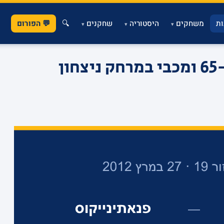
ת
משחקים
היסטוריה
שחקנים
🔍
💬 הפורום
▾
▾
▾
עצרו להם את הלב: 65-62 ומכבי במרחק ניצחון