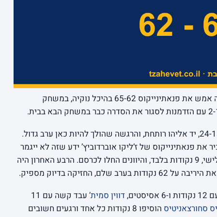
מי צריך לב בריא כשיש פליי-אוף. מכבי ניצחה אמש את פנאתינייקוס 65-62 בהיכל נוקיה, במשחק
הערב נפתח בסערה צהובה: רבע ראשון של 24-13, יד אליהו רותחת, והרגשה שהולך להיות כאן ערב גדול.
על 41-28, אבל מי שמכיר את פנאתינייקוס של ז’ליקו אוברדוביץ’ ידע שזה לא ייגמר
בקלות. ההתקפה של מכבי קפאה ברבע השלישי, 9 נקודות בלבד, והיוונים החלו לכרסם. הרבע האחרון היה
ם, החזיקה בדיוק מספיק.
טים,
דווין סמית’
עבד קשה עם 11
ס סחורצאניטיס
הוסיפו 8 נקודות כל אחד ורגעים חשובים