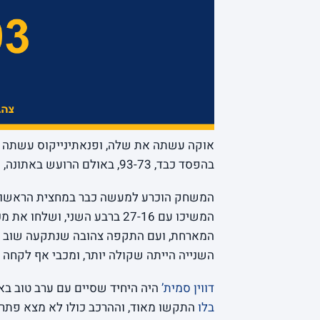
אוקה עשתה את שלה, ופנאתינייקוס עשתה א
בהפסד כבד, 93-73, באולם הרועש באתונה, והיא בפיגור 1-0 בסדרה.
המארחת, ועם התקפה צהובה שנתקעה שוב ושו
השנייה הייתה שקולה יותר, ומכבי אף לקחה את הרבע האחרון 21-14, אבל 
דווין סמית’
היה היחיד שסיים עם ערב טוב באמת: 17 נקודות, 6 ריבאונדים 
בלו
התקשו מאוד, וההרכב כולו לא מצא פתרונ