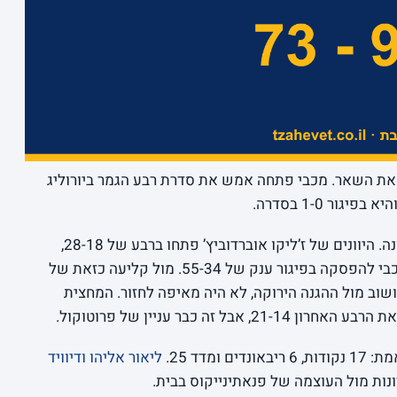
ת השאר. מכבי פתחה אמש את סדרת רבע הגמר ביורוליג
המשחק הוכרע למעשה כבר במחצית הראשונה. היוונים של ז’ליקו אוברדוביץ’ פתחו ברבע של 28-18,
המשיכו עם 27-16 ברבע השני, ושלחו את מכבי להפסקה בפיגור ענק של 55-34. מול קליעה כזאת של
ב מול ההגנה הירוקה, לא היה מאיפה לחזור. המחצית
זה כבר עניין של פרוטוקול.
ומדד 25.
ליאור אליהו
ודיוויד
ות מול העוצמה של פנאתינייקוס בבית.