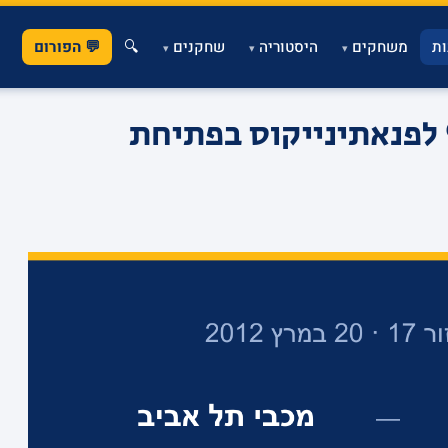
ת
משחקים
היסטוריה
שחקנים
🔍
💬 הפורום
▾
▾
▾
סטירה באתונה: 93-73 לפנאתינייקוס בפתיחת