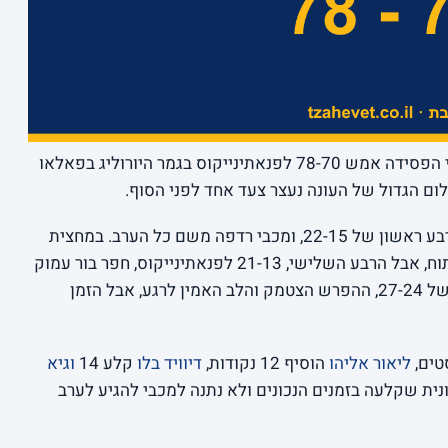
זה כואב, ואין טעם להעמיד פנים אחרת. מכבי הפסידה אמש 78-70 לפנאתינייקוס בגמר היורוליג בפאלאו
היוונים של ז’ליקו אוברדוביץ’ פתחו חזק עם רבע ראשון של 22-15, ומכבי רדפה משם כל הערב. במחצית
הפיגור היה מינימלי, 33-30, והכל עוד היה פתוח, אבל הרבע השלישי, 21-13 לפנאתינייקוס, חפר בור עמוק
מדי. הצהובים לא ויתרו ורצו רבע רביעי אדיר של 27-24, ההפרש הצטמק והלב האמין לרגע, אבל הזמן
ליאור אליהו
הוסיף 12 נקודות,
דיוויד בלו
קלע 14
וגיא
וצה יוונית שקלעה בזמנים הנכונים ולא נתנה למכבי להגיע לערב