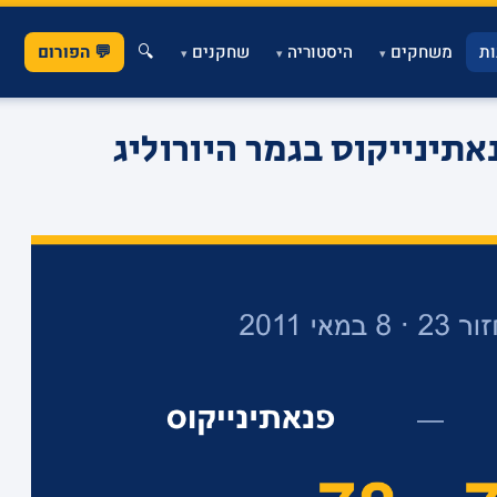
ת
משחקים
היסטוריה
שחקנים
🔍
💬 הפורום
▾
▾
▾