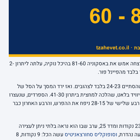
ההגנה של הרבע השני עשתה את זה. מכבי ניצחה אמש את באסקוניה 81-60 בהיכל נוקיה, עלתה ליתרון 2-
המשחק דווקא נפתח צמוד, עם רבע ראשון שהסתיים 24-23 בלבד לצהובים. ואז ירד המסך על הסל של
באסקוניה: רבע שני של 17-7 לקבוצתו של דיוויד בלאט, שהלכה למחצית ביתרון 41-30. הספרדים, שנעצרו
על 7 נקודות ברבע שלם, לא התאוששו מזה. רבע שלישי של 28-15 ניפח את ההפרש, והרבע האחרון כבר
היה הכוכב הגדול של הערב עם 23 נקודות ומדד 25, ערב שבו הוא נראה בלתי ניתן לעצירה
וסופוקליס סחורצאניטיס
עשה הכל: 9 נקודות, 8