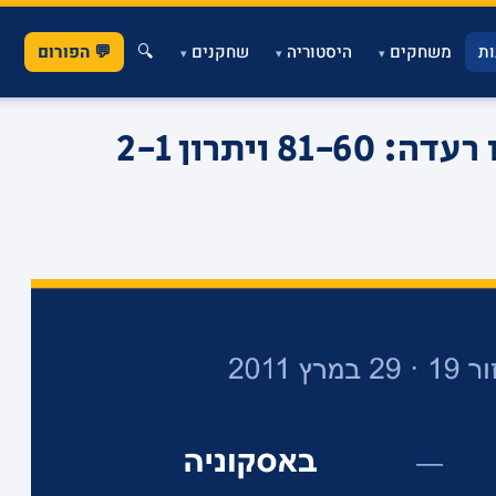
ת
משחקים
היסטוריה
שחקנים
🔍
💬 הפורום
▾
▾
▾
פארגו הרקיע ויד אליהו רעדה: 81-60 ויתרון 2-1