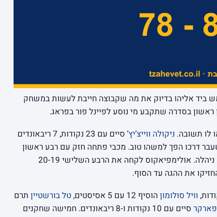
מש ביד אליהו בדיוק את מה שקבוצה חייבת לעשות במשחק
 ראשון בסדרה שתקבע מי נוסע לפיינל פור בפראג.
 לו תשובה.
ניקולה ווייצ’יץ’
סיים עם 23 נקודות, 7 ריבאונדים
 שבו כל פוזשן שעבר דרכו הפך למשהו טוב. מכבי פתחה חזק עם רבע ראשון
של 27-23, הרחיבה ל-51-42 במחצית, ומשם ניהלה. אולימפיאקוס לקחה את הרבע השלישי 20-19
החזיקו את ההגה עד הסוף.
וויל סולומון
הוסיף 12 עם 5 אסיסטים,
טל בורשטיין
תרם
 פארקר
סיים עם 10 נקודות ו-8 ריבאונדים. חמישה שחקנים