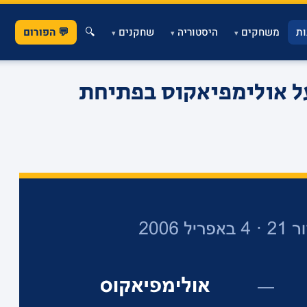
ת
משחקים
היסטוריה
שחקנים
🔍
💬 הפורום
▾
▾
▾
יצ'יץ' ענק: 87-78 על אולימפיאקוס בפתיחת