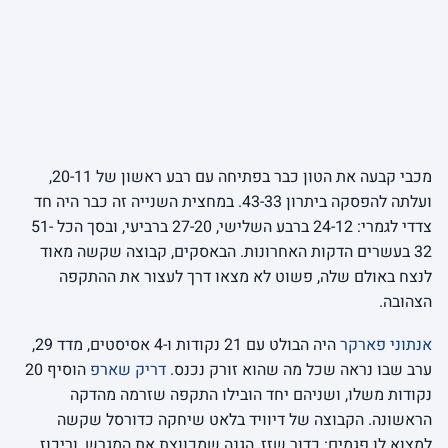
מכבי קבעה את הטון כבר בפתיחה עם רבע ראשון של 20-11,
ועלתה להפסקה ביתרון 43-33. במחצית השנייה זה כבר היה חד
צדדי לגמרי: 24-12 ברבע השלישי, 27-20 ברביעי, ובסך הכל 51-
32 בעשרים הדקות האחרונות. הבאסקים, קבוצה שקשה מאוד
לנצח באולם שלה, פשוט לא מצאו דרך לעצור את ההתקפה
הצהובה.
אנתוני פארקר
היה הבולט עם 21 נקודות ו-4 אסיסטים, מדד 29,
ערב שבו נראה שכל מה שהוא זורק נכנס.
דריק שארפ
הוסיף 20
נקודות משלו, ושניהם יחד הובילו התקפה שזרמה מהדקה
הראשונה. הקבוצה של דיוויד בלאט שיחקה כדורסל שקשה
למצוא לו פגמים: כדור שזז, הגנה שמכווצת את המגרש, וריכוז