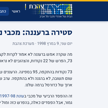
ראשי
כתבו
הבית של אוהדי מכבי תל אביב
סטירה ברעננה: מכבי נכנעת 95-73 למכ
יום שני, 9 במרץ 1998 · מערכת צהבת
73, הפרש של 22 נקודות, והצהובים לא נראו אפילו קרובים לגרסה של עצמם שאנחנו מכירים.
73 נקודות בהתקפה, 95 בס
שום תשובה, לא בהגנה ולא בהתקפה. ערב ש
ארוך של כדורסל ברמה שלנו.
זה ההפסד הרביעי של מכבי ב
עונת 1997-98
גמור, אבל הפסדים כאלה, בהפרש כזה ומול 