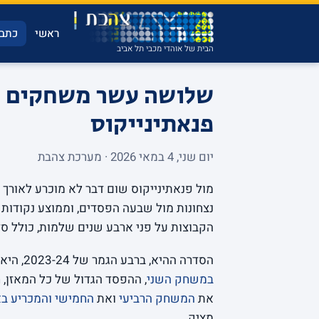
ראשי
כתבו
הבית של אוהדי מכבי תל אביב
שלושה עשר משחקים וח
פנאתינייקוס
יום שני, 4 במאי 2026 · מערכת צהבת
מול פנאתינייקוס שום דבר לא מוכרע לאורך
הקבוצות על פני ארבע שנים שלמות, כולל ס
הסדרה ההיא, ברבע הגמר של 2023-24, היא לב הסיפור. מכבי פתחה עם
במשחק השני
, ההפסד הגדול של כל המאזן, 
את
המשחק הרביעי
ואת
החמישי והמכריע בא
מציק.