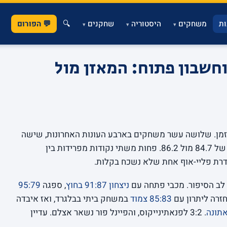
ת
משחקים
היסטוריה
שחקנים
🔍
💬 הפורום
▾
▾
▾
שבון פתוח: המאזן מול
 זמן. שלושה עשר משחקים בארבע העונות האחרונות, שישה
נצחונות מול שבעה הפסדים, וממוצע נקודות של 84.7 מול 86.2. פחות משתי נקודות מפרידות בין
דרת פליי-אוף אחת שלא נשכח בקלות.
ניצחון 91:87 בחוץ
, ספגה
95:79
חזרה ליתרון עם
85:83 צמוד
במשחק ביתי בבלגרד, ואז איבדה
תונה
. 3:2 לפנאתינייקוס, והפיינל פור נשאר אצלם. עדיין