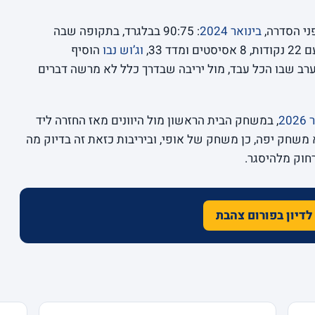
ני הסדרה,
בינואר 2024
: 90:75 בבלגרד, בתקופה שבה
ם ומדד 33,
וג’וש נבו
הוסיף
נקודות ו-12 ריבאונדים. ערב שבו הכל עבד, מול יריבה שבדרך כלל לא מרשה דברים
20
, במשחק הבית הראשון מול היוונים מאז החזרה ליד
בדצמבר 2025, מכבי ניצחה 75:71. לא משחק יפה, כן משחק של אופי, וביריבות כזאת זה בדיוק מה
חוק מלהיסגר.
לדיון בפורום צהבת