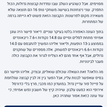
מסוימים. אבל כשהגיע השלב שבו נמדדות קבוצות גדולות, הכול
התפרק. שני ניצחונות בשישה משחקי טופ 16 הם תוצאה שלא
משאירה מקום לפרשנות: הקבוצה הזאת פשוט לא הייתה ברמה
של המתחרות.
בתוך העונה האפורה בלטו בעיקר שניים. דיאור פישר היה עוגן
אמיתי מתחת לסלים וסיים עם 14.8 נקודות ו-7.6 ריבאונדים
בממוצע ב-13 הופעות, וליאור אליהו המשיך להתבסס עם 14.0
נקודות ו-6.6 ריבאונדים למשחק. אלה מספרים של שחקנים
גדולים, אבל אף אחד מהם לא הצליח לגרור את הקבוצה כולה
מעבר לבינוניות.
מה הלאה? זאת השאלה שכולם שואלים, ובצדק. אליהו ופישר הם
בסיס שאפשר לבנות עליו, אבל הפער בין זה לבין קבוצה שנלחמת
על פיינל פור עדיין גדול. במועדון כמו מכבי, מרץ בלי כדורסל
אירופי הוא כמעט עלבון. שיהיה קיץ של חשבון נפש אמיתי, כי
עוד עונה כזאת אסור שתהיה כאן.