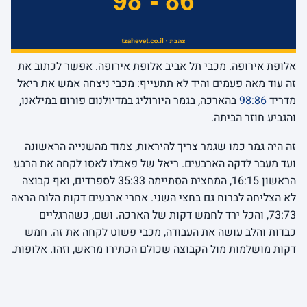
אלופת אירופה. מכבי תל אביב אלופת אירופה. אפשר לכתוב את
זה עוד מאה פעמים והיד לא תתעייף: מכבי ניצחה אמש את ריאל
מדריד
98:86
בהארכה, בגמר היורוליג במדיולנום פורום במילאנו,
והגביע חוזר הביתה.
זה היה גמר כמו שגמר צריך להיראות, צמוד מהשנייה הראשונה
ועד מעבר לדקה הארבעים. ריאל של פאבלו לאסו לקחה את הרבע
הראשון 16:15, המחצית הסתיימה 35:33 לספרדים, ואף קבוצה
לא הצליחה לברוח גם בחצי השני. אחרי ארבעים דקות הלוח הראה
73:73, והכל ירד לחמש דקות של הארכה. ושם, כשהרגליים
כבדות והלב עושה את העבודה, מכבי פשוט לקחה את זה. חמש
דקות מושלמות מול הקבוצה שכולם הכתירו מראש, וזהו. אלופות.