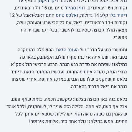
בתל אביב יספרו עליו לילדים שלהם.
ריקי היקמן
הוסיף 18
נקודות ו-6 ריבאונדים,
דווין סמית’
סיים עם 15 ו-7 ריבאונדים,
דיוויד בלו
קלע 14 גדולות, ו
אלכס טיוס
חתם דאבל-דאבל של 12
נקודות ו-11 ריבאונדים. ריאל, עם כל הכישרון והעומק שלה,
מצאה מולה קבוצה שסירבה להישבר, בכל רגע שבו זה היה
אפשרי.
ותחשבו רגע על הדרך של
העונה הזאת
. ההשפלה במוסקבה
בפברואר, שנראתה אז כמו סוף העולם. הקאמבק בהארכה
במילאנו שפתח את סדרת רבע הגמר. הרבע הרביעי מול צסק”א
בחצי הגמר, נקודה אחת מהתהום. ועכשיו התמונה הזאת: דיוויד
בלאט והשחקנים שלו עם הגביע, במרכז אירופה, אחרי שניצחו
בגמר את ריאל מדריד בהארכה.
בלאט בנה כאן קבוצה בצלמו: עיקשת, חכמה, כזאת שאף פעם,
אבל אף פעם, לא מתה. הלילה הזה שייך לו, לשחקנים, ולכל אוהד
שהאמין גם כשזה נראה הזוי. יש לילות שנשארים איתך לכל
החיים. אמש במילאנו נולד אחד כזה. אלופת אירופה!