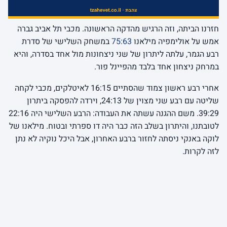
חזרנו הביתה, וזה הרגיש מהדקה הראשונה. מכבי תל אביב גברה
אמש על אולימפיה מילאנו
75:63
במשחק השלישי של סדרת
רבע הגמר, עלתה ליתרון של שני ניצחונות מול אחד בסדרה, והיא
במרחק ניצחון אחד בלבד מהפיינל פור.
אחרי רבע ראשון צמוד שהסתיים 16:15 לאיטלקים, מכבי לקחה
שליטה עם רבע שני מצוין של 24:13, וירדה להפסקה ביתרון
39:29. משם ההגנה עשתה את העבודה: הרבע השלישי היה 22:16
לטובתנו, והיתרון בשלב הזה כבר היה דו ספרתי ובטוח. מילאנו של
לוקה באנקי ניסתה לחזור ברבע האחרון, אבל היכל נוקיה לא נתן
לזה לקרות.