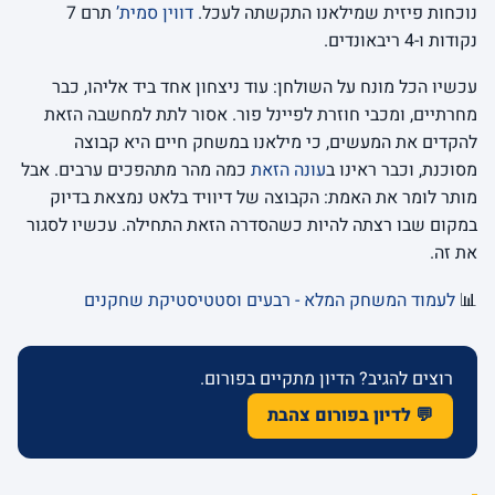
נוכחות פיזית שמילאנו התקשתה לעכל.
דווין סמית’
תרם 7
נקודות ו-4 ריבאונדים.
עכשיו הכל מונח על השולחן: עוד ניצחון אחד ביד אליהו, כבר
מחרתיים, ומכבי חוזרת לפיינל פור. אסור לתת למחשבה הזאת
להקדים את המעשים, כי מילאנו במשחק חיים היא קבוצה
מסוכנת, וכבר ראינו ב
עונה הזאת
כמה מהר מתהפכים ערבים. אבל
מותר לומר את האמת: הקבוצה של דיוויד בלאט נמצאת בדיוק
במקום שבו רצתה להיות כשהסדרה הזאת התחילה. עכשיו לסגור
את זה.
📊
לעמוד המשחק המלא - רבעים וסטטיסטיקת שחקנים
רוצים להגיב? הדיון מתקיים בפורום.
💬 לדיון בפורום צהבת