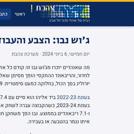
ראשי
כתבו
הבית של אוהדי מכבי תל אביב
ג'וש נבו: הצבע והעבו
יום חמישי, 6 ביוני 2024 · מערכת צהבת
מה שאוהדים יזכרו מג’וש נבו זה קודם כל א
יורוליג בסך הכול, בחלוקה כמעט סימטרית: 39 הופעות בכל עונה.
ב
עונת 2022-23
ו-7.1 ריבאונדים בממוצע. נבו הפך משחקן
איתו נגמר בהטבעה או בעבירה.