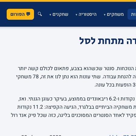
ת
משחקים
היסטוריה
שחקנים
🔍
💬 הפורום
▾
▾
▾
דה מתחת לסל
ת הנוכחות. סנטר שכשהוא בצבע, פתאום לכולם קשה יותר
לחדור, והריבאונד ההתקפי הופך מסימן שאלה להנחת עבודה. שתי עונות הוא נתן לנו את זה, 78 משחקי
ביד אליהו הוא סיים עם 7.4 נקודות ו-6.2 ריבאונדים בממוצע, בעיקר כעוגן הגנתי. ואז,
בעונת 2023-24, כשהקבוצה עברה לשחק את משחקיה הביתיים בבלגרד, הגיעה הקפיצה: 11.2 נקודות
 תפקיד לאחד הסנטרים המסוכנים בליגה, כזה שכל פיק אנד רול