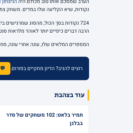
הערב שמסכם אותו טוב מכולם היה
הניצחון 70-78 על ז’לגיריס קאונאס
נקודות, שיא הקליעה שלו במדים. משחק צמוד
724 נקודות בסך הכול, מהסוג שמרגישים בי
הרבה דברים כיפיים יותר לאוהד מלראות סנט
המספרים המלאים שלו, עונה אחרי עונה, מח
רוצים להגיב? הדיון מתקיים בפורום.
💬 
עוד בצהבת
תמיר בלאט: 102 משחקים של סדר
בבלגן