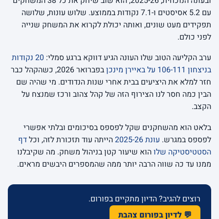
ובעונה הנוכחית, 2025-26, הוא שוב שיחק את כל 38 המשחקים
עם 5.2 אסיסטים ו-7.1 נקודות בממוצע. שלוש עונות, שלושה
תפקידים מעט שונים, ואותה יכולת לקרוא את המשחק שנייה
לפני כולם.
ערב הקליעה הטוב שלו העונה הגיע דווקא ברגע סמלי:
20 נקודות
בניצחון 106-111 על באיירן מינכן
בפברואר 2026, כשהקהל כבר
חזר למלא את היציעים בבית אחרי שנות הנדודים. מי שהיה שם
הבין כמה חסר לנו הצירוף הזה של קהל צהוב ורכז שמנצח על
הקצב.
בלאט הוא מהשחקנים שקל לפספס בסיכומים ובלתי אפשרי
לפספס במגרש.
עונת 2025-26
הייתה עוד תזכורת לזה, וכל
דף
הסטטיסטיקה שלו
הוא שיעור קטן בניהול משחק. מה שקיבלנו
ממנו עד כה שווה הרבה יותר ממה שהמספרים היבשים מראים.
רוצים להגיב? הדיון מתקיים בפורום.
💬 לדיון בפורום צהבת