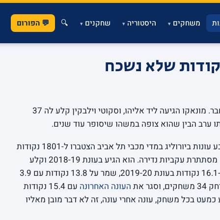
ת
משחקים
היסטוריה
שחקנים
🔍
💬 הפורום
▾
▾
▾
היה ערב אחד בנובמבר האחרון שבו הכל התחבר. מונאקו הגיעה ליד אליהו, וסקוטי וילבקין קלע לה 37
ו ערב הבין שהוא צופה במשהו שיסופר עוד שנים.
אבל וילבקין הוא הרבה יותר מלילה אחד. ארבע עונות ביורוליג במדי מכבי תל אביב הצטברו ל-1801 נקודות
ב-124 משחקים, ומאחורי המספר הגדול הזה מסתתרת עקביות נדירה. הוא הגיע בעונת 2018-19 וקלע
12.9 נקודות בממוצע ב-29 משחקים, קפץ ל-16.1 נקודות בעונת 2019-20, שמר על 13.8 נקודות עם 3.9
העונה האחרונה
עם 15.4 נקודות
 שחקן שמופיע כמעט בכל משחק, עונה אחרי עונה, זה לא דבר מובן מאליו