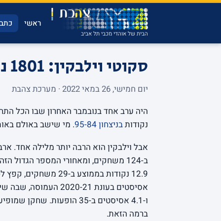
ראשי
כתבו
הבית של אוהדי מכבי תל אביב
סקוטי וילבקין: 1801 נקודות שלא נשכח
יום חמישי, 26 במאי 2022 · מערכת צהבת
נקודות
בניצחון 95-84
. מי שישב באולם באות
אסיסטים בעונת 2020-21 העמוסה, שבה שיחק 34 משחקים, וסגר את
ו-4.1 אסיסטים ב-35 הופעות.
ברמה הזאת.