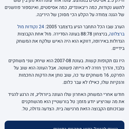
חילק 2.5 אסיסטים בממוצע. עונה אחר עונה הוא נתן בין שש
לתשע נקודות, כמה ריבאונדים, כמה אסיסטים, ואינספור פוזשנים
של הגנה צמודה על הקלע הכי מסוכן של היריבה.
הערב שבו הכל התחבר הגיע בדצמבר 2005:
24 נקודות מול
ברצלונה
, בניצחון 88:78 בעונה הסדירה. מול אחת הקבוצות
הגדולות באירופה, דווקא הוא היה האיש שלקח את המשחק
בידיים.
היו גם תקופות קשות. בעונת 2007-08 הוא שיחק שני משחקים
בלבד, והדרך חזרה לא הייתה פשוטה. אבל העונה הוא שוב על
הפרקט, 16 משחקים עד כה, שוב נותן את הדקות החכמות
והנקיות שלו, כאילו לא עבר כלום.
חודש אחרי המשחק האחרון שלו העונה ביורוליג, זה הרגע להגיד
את מה שהיציע יודע מזמן: טל בורשטיין הוא מהשחקנים
שבזכותם הקבוצה הזאת מרגישה בית. הצדעה גדולה, טל.