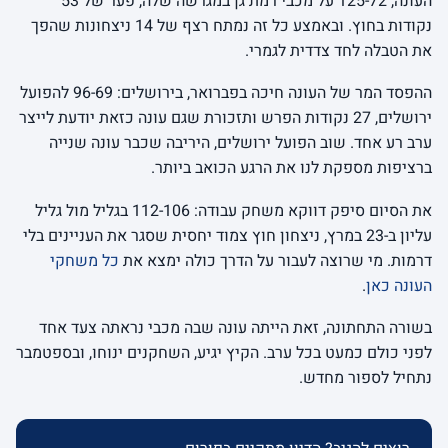
העונה, 125-72 על מכבי רמת גן במגרשה שלה, פער של 53
נקודות בחוץ. ובאמצע כל זה נמתח רצף של 14 ניצחונות שהפך
את הטבלה לחד צדדית לגמרי.
ההפסד המר של העונה חיכה בפברואר, בירושלים: 96-69 להפועל
ירושלים, 27 נקודות הפרש ותזכורת שגם עונה כזאת יודעת לייצר
ערב רע אחד. שוב הפועל ירושלים, היריבה שכבר עונה שנייה
ברציפות מספקת לנו את הרגע הכואב ביותר.
את הסיום סיפק דווקא משחק עבודה: 112-106 בגליל מול גליל
עליון ב-23 במרץ, ניצחון חוץ צמוד יחסית שסגר את העניינים בלי
דרמות. מי שרוצה לעבור על הדרך כולה ימצא את
כל משחקי
העונה כאן
.
בשורה התחתונה, זאת הייתה עונה שבה מכבי נראתה צעד אחד
לפני כולם כמעט בכל ערב. הקיץ יגיע, השחקנים ינוחו, ובספטמבר
נתחיל לספור מחדש.