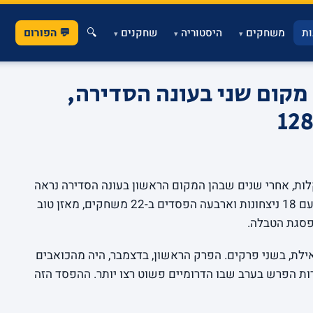
ת
משחקים
היסטוריה
שחקנים
🔍
💬 הפורום
▾
▾
▾
כום עונת 1998-99: מקום שני בעונה הסדירה,
לות, אחרי שנים שבהן המקום הראשון בעונה הסדירה נראה
כמעט מובן מאליו. עונת 1998-99 הסתיימה עם 18 ניצחונות וארבעה הפסדים ב-22 משחקים, מאזן טוב
פסגת הטבלה.
ילת, בשני פרקים. הפרק הראשון, בדצמבר, היה מהכואבים
 100-85 במגרשה של אילת, 15 נקודות הפרש בערב שבו הדרומיים פשוט רצו יותר. ההפסד הזה