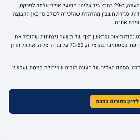
הפרק השני הגיע בדיוק במשחק האחרון של העונה, ב-29 במרץ ביד אליהו. הפועל אילת עלתה לפרקט,
 פירקה אותה 128-68. פער של 60 נקודות, סגירת חשבון מהדהדת שהזכירה לכולם מי כאן הקבוצה
ומרת אחרת.
ט נקודות אור, ובראשן רצף של תשעה ניצחונות שהזכיר את
מכבי של הימים הטובים. הפתיחה, אגב, הייתה עוד בספטמבר בהרצליה, 73-62 על בני הרצליה. את כל הדרך
דרט. הסיום האדיר של העונה מוכיח שהיכולת קיימת, ועכשיו
לדיון בפורום צהבת