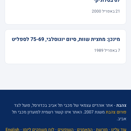
67 בסלוניקי
21 באפריל 2000
מינכן: מחצית שוות, סיום יוגוסלבי, 75-69 לספליט
7 באפריל 1989
צהבת
- אתר אוהדים עצמאי של מכבי תל אביב בכדורסל, פועל לצד
פורום צהבת
משנת 2007. האתר אינו קשור רשמית למועדון מכבי תל
אביב.
עוד עלינו
·
מורשת
·
המאמנים
·
השופטים
·
לוח משחקים ליומן
·
English