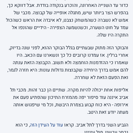
כדור עד השנייה האחרונה, והוכרע בנקודה בודדת. אבל דווקא כך,
בהפרש הצר ביותר שיש, מתגלה אופייה של קבוצה. מכבי של
אמש לא נשברה כשהמשחק נצבט, לא איבדה את הראש כשהכול
עמד על חוט השערה, וכשנשמעה הצפירה - הידיים שהונפו אל
התקרה היו שלה.
והבוקר הזה מתוק שבעתיים בגלל הבוקר ההוא, לפני שנה בדיוק,
אחרי ברלין. אז עמדנו קרובים כל כך ונשארנו עם הכאב. היו
שאמרו כי ההזדמנות הוחמצה ולא תשוב. הקבוצה הזאת ענתה
להם אמש בדרך היחידה שקבוצות גדולות עונות: היא חזרה לגמר,
ואת הפעם הזאת לא שחררה.
אליפות אחת יכולה להיות מקרה. שתיים הן כבר זהות. מכבי תל
אביב איננה עוד סיפור יפה מהמזרח התיכון שהפתיע פעם את
אירופה - היא כוח קבוע בצמרת היבשת, וכל מי שיפגוש אותה
מעתה יודע זאת היטב.
הגביע השני בדרך לתל אביב. קראו
עוד על העידן הזה
, כי הוא
נכתב עכשיו, מול עינינו.