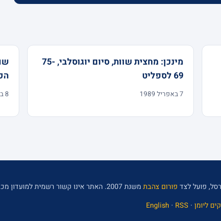
מינכן: מחצית שוות, סיום יוגוסלבי, 75-
69 לספליט
הפי
7 באפריל 1989
8 באפריל 1988
סל, פועל לצד
פורום צהבת
משנת 2007. האתר אינו קשור רשמית למועדון מכבי תל אביב.
ים ליומן
·
RSS
·
English