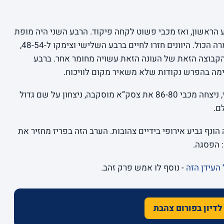
ח צמוד, 13-15 בסוף הרבע הראשון, ואז מכבי פשוט לקחה פיקוד. הרבע השני היה מופת
של שליטה, וההליכה להפסקה על 23-37 אמרה הכול. היוונים חזרו לחיים ברבע השלישי וצימקו ל-48-54,
ל הקבוצה הזאת של העונה הזאת עשויה מחומר אחר. ברבע
יימה בהפרש נקודות שלא משאיר מקום לוויכוח.
ולא לשכוח את הדרך: בחצי הגמר, ב-11 במאי, ניצחה מכבי 86-80 את צסק”א מוסקבה, ניצחון על שם גדול
ם.
נף גביע אירופי בידיים צהובות. הערב הזה בפריז מחזיר את
 הפסגה.
 העידן הזה
- נוסף לו אמש פרק זהב.
לדיון בפורום צהבת