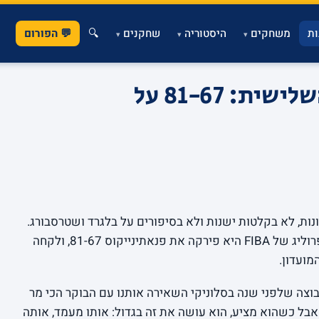
ת
משחקים
היסטוריה
שחקנים
🔍
💬 הפורום
▾
▾
▾
אלופת אירופה בפעם השלישית: 81-67 על
נות, לא בקלטות ישנות ולא בסיפורים על בלגרד ושטרסבורג.
עכשיו, הבוקר, במאי 2001. אמש בגמר הסופרוליג של FIBA היא פירקה את פנאתינייקוס 81-67, ולקחה
ועדון.
הקבוצה שלפני שנה בסלוניקי השאירה אותנו עם הבוקר הכי מר
אבל כשהוא מציע, הוא עושה את זה בגדול: אותו מעמד, אותה