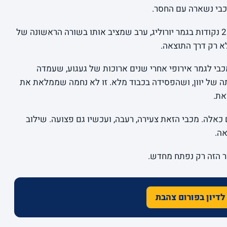
כבי נשארה עם החסר.
נייט הפמן היה אמש ענק, פשוטו כמשמעו. 26 נקודות בגמר יורוליג, ערב שמציב אותו בשורה הראשונה של
לא רק דרך התוצאה.
י לגמר אירופי אחרי שנים ארוכות של געגוע, שעמדה
 של יוון, ושהפסידה בכבוד מלא. זו לא נחמה שממלאת את
את.
כאלה. מכבי הזאת צעירה, רעבה, ועכשיו גם פצועה. שילוב
ה.
ר הזה רק נפתח מחדש.
לדיון בפורום צהבת