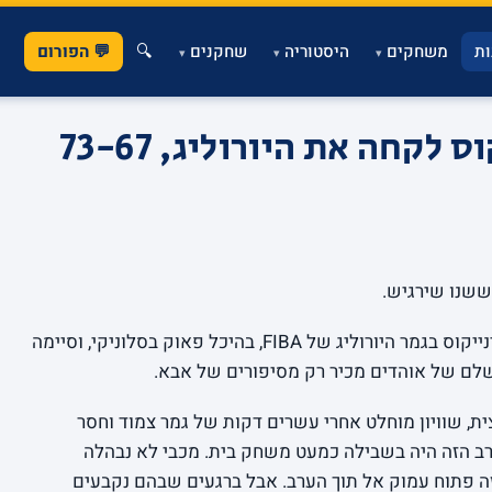
ת
משחקים
היסטוריה
שחקנים
🔍
💬 הפורום
▾
▾
▾
כל כך קרוב: פנאתינייקוס לקחה את היורוליג, 73-67
ששנו שירגיש.
מכבי תל אביב הפסידה אמש 73-67 לפנאתינייקוס בגמר היורוליג של FIBA, בהיכל פאוק בסלוניקי, וסיימה
לם של אוהדים מכיר רק מסיפורים של אבא.
במיוחד כי זה היה שם. 36-36 במחצית, שוויון מוחלט אחרי עשרים דקות של גמר צמוד וחסר
הערב הזה היה בשבילה כמעט משחק בית. מכבי לא נבהלה
ה פתוח עמוק אל תוך הערב. אבל ברגעים שבהם נקבעים