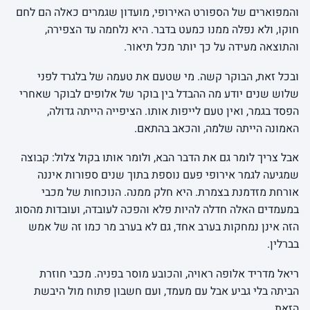
והמפוארים של הספורט האירופי, מועדון שגמרים כאלה הם לחם
חוקו, ולא נפלה ממנו כמעט בדבר. היא נלחמה עד הצפירה,
והתוצאה מעידה על כך יותר מכל תיאור.
ובכל זאת, הבוקר קשה. מי שטעם את טעמה של בלגרד לפני
שלוש שנים יודע מה ההבדל בין בוקר של אלופים לבוקר שאחרי
הפסד בגמר, ואין טעם לייפות אותו. הציפייה הייתה גדולה,
האמונה הייתה שלמה, והכאב בהתאם.
אבל צריך לומר גם את הדבר הבא, ולומר אותו בקול צלול: קבוצה
שמגיעה לגמר אירופי פעם נוספת בתוך שנים ספורות איננה
אורחת מזדמנת בצמרת. היא חלק ממנה. הנוכחות של מכבי
במעמדים האלה חדלה להיות פלא והפכה לעובדה, ועובדות מהסוג
הזה אינן נמחקות בערב אחד, גם לא בערב מר כמו זה של אמש
בברלין.
ריאל מדריד אלופה ראויה, והכובע מוסר בפניה. מכבי חוזרת
הביתה בלי גביע אבל עם מעמד, ועם חשבון פתוח מול היבשת
הזאת.