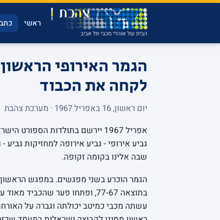
ראשי
כתבו
הבית של אוהדי מכבי תל אביב
הגמר האירופי הראשון:
לקחה את הכבוד
יום ראשון, 16 באפריל 1967 · מערכת צהבת
אפריל 1967 יירשם בתולדות הספורט
גביע אירופי - גביע אירופה למחזיקות גביע -
שבה אלינו בקומה זקופה.
הגמר הוכרע בשני מפגשים. במפגש הראשון, ע
בתוצאה 77-67, ופתחו פער שהכביד
ראשון מסוגו לקבוצה ישראלית במעמד שכזה