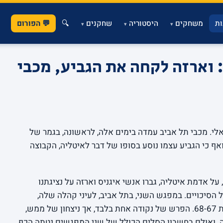
ת
משחקים
היסטוריה
שחקנים
🔍
💬 הפורום
▾
▾
▾
 וארזה לקחה את הגביע, מכבי
 הישראלי. מכבי תל אביב עמדה בימים אלה, לראשונה, בגמר של
 ואף כי הגביע עצמו נוסע בסופו של דבר לאיטליה, הקבוצה
ל אדמת איטליה, גברו אנשי איגניס וארזה על נציגתנו
 מאוד על הסיכויים. במפגש השני, בתל אביב, לעיני קהלה שלה,
עשתה מכבי כמיטב יכולתה וגברה על האורחת 68-67. הפרש של נקודה אחת בלבד, אך ניצחון של ממש,
. ואולם בחשבון הסלים הכולל של שני המפגשים נטתה הכף