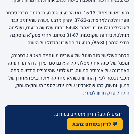
גביע, במה חדשה. והפעם הסיפור נכתב אחרת מהרגע הראשון.
רבע ראשון צמוד, 15-13. ואז הרבע שהוכרע בו הגמר: מכבי פתחה
פער והלכה למחצית ב-37-23, יתרון ארבע עשרה שהיוונים כבר
לא הצליחו לגעת בו באמת. 54-48 בתום שלושה רבעים, ושליטה
מוחלטת בדקות שקובעות. 81-67 בסיום. אחרי צסק”א מוסקבה
בחצי הגמר (86-80), הגיע גם החשבון הגדול של השנה.
הכתר השלישי סגר מעגל של עשרים ושנתיים מאז שטרסבורג,
ומעגל של שנה אחת מסלוניקי. הוא גם סגר עידן: זו הייתה העונה
האחרונה של אירופה הישנה, רגע לפני שהיורוליג החדשה קמה.
מכבי נכנסה לעידן החדש כשהיא מחזיקה את הגביע האחרון של
הישן. ומשם, כמו שהארכיון שלנו יודע לספר משחק-משחק,
התחיל פרק חדש לגמרי
.
רוצים להגיב? הדיון מתקיים בפורום.
💬 לדיון בפורום צהבת