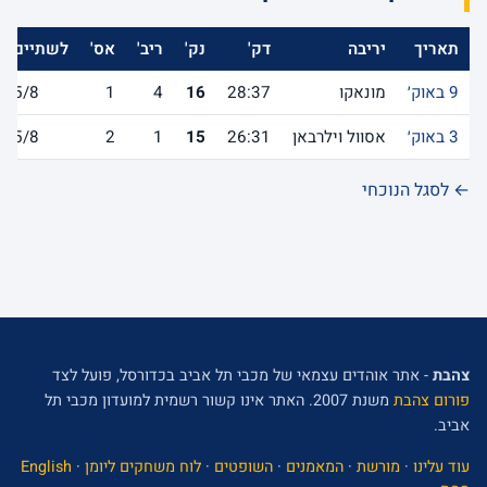
תאריך
יריבה
דק'
נק'
ריב'
אס'
לשתיים
9 באוק׳
מונאקו
28:37
16
4
1
5/8
3 באוק׳
אסוול וילרבאן
26:31
15
1
2
5/8
← לסגל הנוכחי
צהבת
- אתר אוהדים עצמאי של מכבי תל אביב בכדורסל, פועל לצד
פורום צהבת
משנת 2007. האתר אינו קשור רשמית למועדון מכבי תל
אביב.
עוד עלינו
·
מורשת
·
המאמנים
·
השופטים
·
לוח משחקים ליומן
·
English