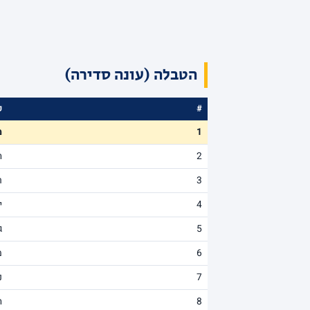
הטבלה (עונה סדירה)
#
ק
1
מ
2
ה
3
ר
4
י
5
ג
6
מ
7
נ
8
ה