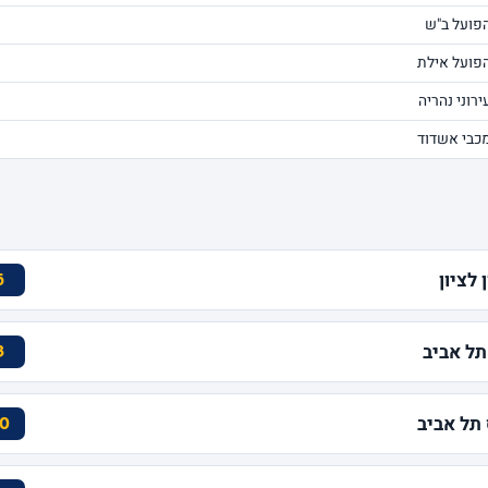
פועל ב"ש
פועל אילת
ירוני נהריה
כבי אשדוד
לציון
6
תל אביב
3
0