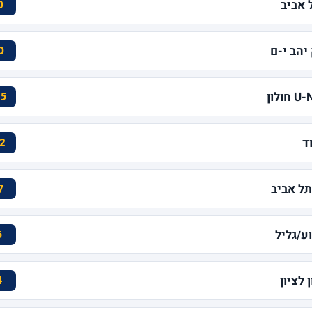
 אביב
0
יהב י-ם
0
5
ד
2
תל אביב
7
ע/גליל
6
לציון
4