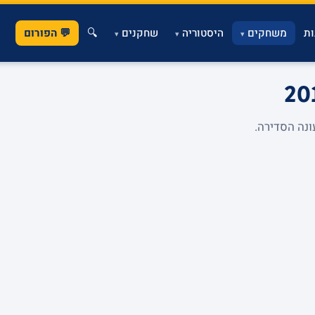
ת
משחקים
היסטוריה
שחקנים
🔍
💬 הפורום
▾
▾
▾