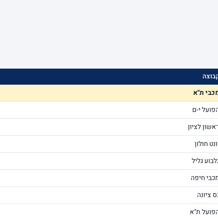
בוצה
כבי ת"א
פועל י-ם
אשון לציון
ונט חולון
לבוע גליל
כבי חיפה
ס ציונה
פועל ת"א