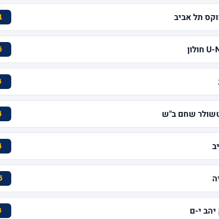
1
6
3
טשולר שחם ב"ש
4
ב
4
ה
5
יהב י-ם
3