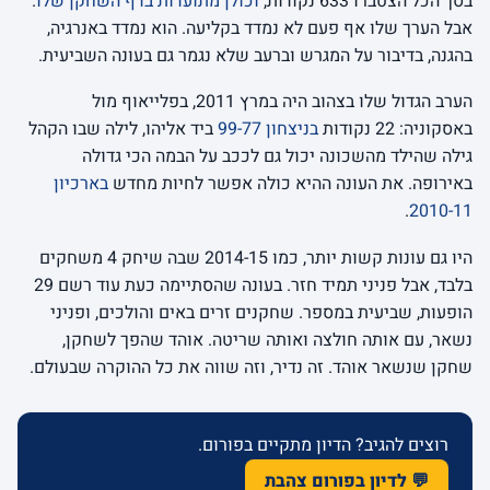
בסך הכל הצטברו 633 נקודות,
וכולן מתועדות בדף השחקן שלו
.
אבל הערך שלו אף פעם לא נמדד בקליעה. הוא נמדד באנרגיה,
בהגנה, בדיבור על המגרש וברעב שלא נגמר גם בעונה השביעית.
הערב הגדול שלו בצהוב היה במרץ 2011, בפלייאוף מול
באסקוניה: 22 נקודות
בניצחון 99-77
ביד אליהו, לילה שבו הקהל
גילה שהילד מהשכונה יכול גם לככב על הבמה הכי גדולה
באירופה. את העונה ההיא כולה אפשר לחיות מחדש
בארכיון
.
2010-11
היו גם עונות קשות יותר, כמו 2014-15 שבה שיחק 4 משחקים
בלבד, אבל פניני תמיד חזר. בעונה שהסתיימה כעת עוד רשם 29
הופעות, שביעית במספר. שחקנים זרים באים והולכים, ופניני
נשאר, עם אותה חולצה ואותה שריטה. אוהד שהפך לשחקן,
שחקן שנשאר אוהד. זה נדיר, וזה שווה את כל ההוקרה שבעולם.
רוצים להגיב? הדיון מתקיים בפורום.
💬 לדיון בפורום צהבת