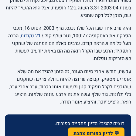
בשתי העונות האחרונות התפקיד הצטמצם, 2.4 נקודות למשחק
בעונת 2003-04 ו-3.3 השנה ב-12 הופעות, אבל הוא המשיך להיות
שם, מוכן לכל דקה שתגיע.
והיה ערב אחד שבו הכל שלו נכנס. מרץ 2003, הטופ 16, מכבי
מפרקת את באסקוניה 100:77, וגור שלף קולע
21 נקודות
, הרבה
מעל כל מה שהראה קודם. ערבים כאלה הם המתנה של שחקני
התפקיד: הרגע שבו הקהל רואה מה הם באמת יודעים לעשות
כשהזריקות נופלות.
עכשיו, חודש אחרי סיום העונה, זה הזמן להגיד את מה שלא
אומרים מספיק. קבוצה שרוצה להיות גדולה צריכה שחקנים
שמוכנים לקבל תפקיד קטן ולעשות אותו בכבוד, ערב אחרי ערב,
בלי תלונות. גור שלף עשה את זה ארבע עונות שלמות. היציע
רואה, היציע זוכר, והיציע אומר תודה.
רוצים להגיב? הדיון מתקיים בפורום.
💬 לדיון בפורום צהבת