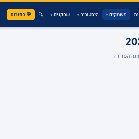
ת
משחקים
היסטוריה
שחקנים
🔍
💬 הפורום
▾
▾
▾