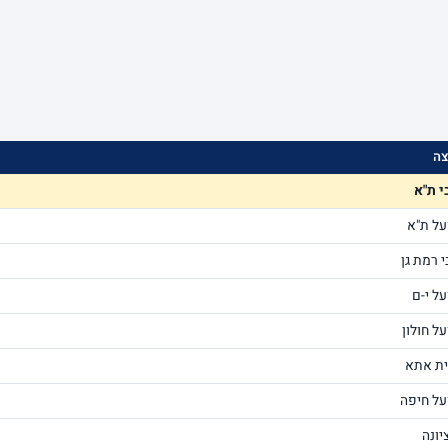
צה
י ת"א
על ת"א
 רמת גן
ל י-ם
ל חולון
ית אתא
על חיפה
יונה