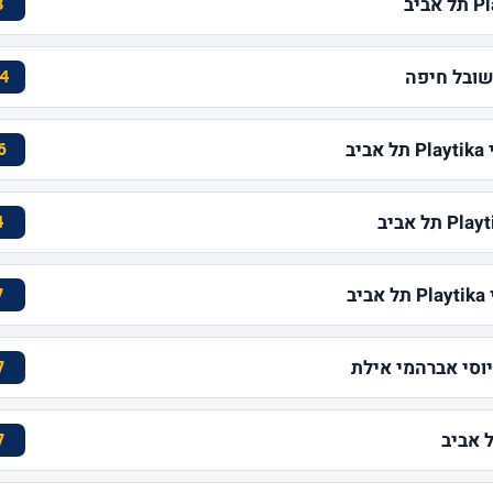
8
4
ב
6
4
ב
7
7
7