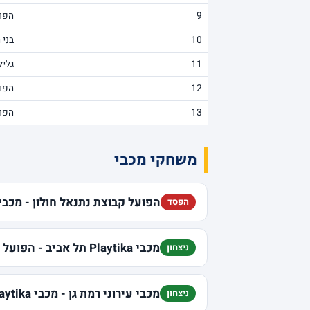
9
הפו
10
בני 
11
גליל
12
הפו
13
הפו
משחקי מכבי
הפועל קבוצת נתנאל חולון - מכבי Playtika תל אבי
הפסד
מכבי Playtika תל אביב - הפועל בנק יהב י-ם
ניצחון
מכבי עירוני רמת גן - מכבי Playtika תל אביב
ניצחון